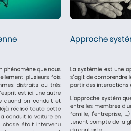
Approche syst
ienne
La systémie est une app
 un phénomène que nous
s'agit de comprendre
llement plusieurs fois
partir des interactions
mes distraits ou très
esprit est ici, une autre
L'approche systémique 
e quand on conduit et
entre les membres d'un
éjà réalisé toute cette
famille, l'entreprise, .
 a conduit la voiture en
tenant compte de la gl
e chose était intervenu
du contexte.